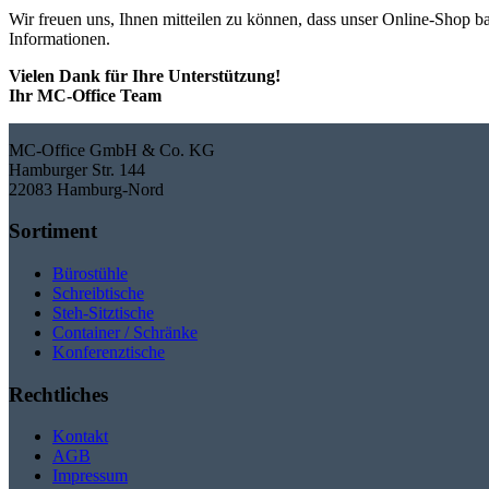
Wir freuen uns, Ihnen mitteilen zu können, dass unser Online-Shop b
Informationen.
Vielen Dank für Ihre Unterstützung!
Ihr MC-Office Team
MC-Office GmbH & Co. KG
Hamburger Str. 144
22083 Hamburg-Nord
Sortiment
Bürostühle
Schreibtische
Steh-Sitztische
Container / Schränke
Konferenztische
Rechtliches
Kontakt
AGB
Impressum