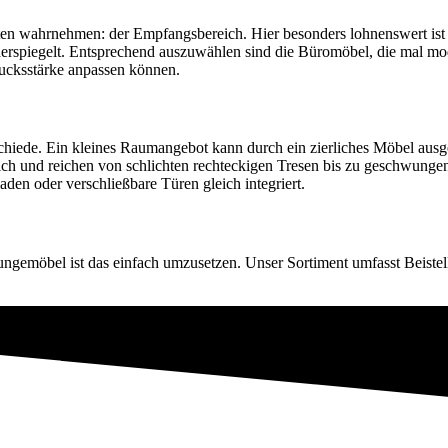
ienten wahrnehmen: der Empfangsbereich. Hier besonders lohnenswert 
derspiegelt. Entsprechend auszuwählen sind die Büromöbel, die mal mode
ucksstärke anpassen können.
ede. Ein kleines Raumangebot kann durch ein zierliches Möbel ausgest
ich und reichen von schlichten rechteckigen Tresen bis zu geschwung
en oder verschließbare Türen gleich integriert.
oungemöbel ist das einfach umzusetzen. Unser Sortiment umfasst Beiste