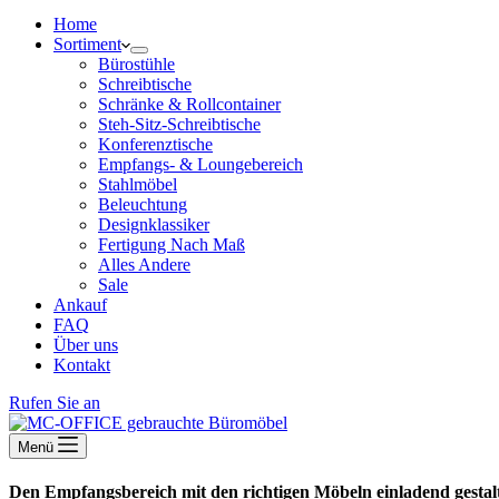
Home
Sortiment
Bürostühle
Schreibtische
Schränke & Rollcontainer
Steh-Sitz-Schreibtische
Konferenztische
Empfangs- & Loungebereich
Stahlmöbel
Beleuchtung
Designklassiker
Fertigung Nach Maß
Alles Andere
Sale
Ankauf
FAQ
Über uns
Kontakt
Rufen Sie an
Menü
Den Empfangsbereich mit den richtigen Möbeln einladend gestal